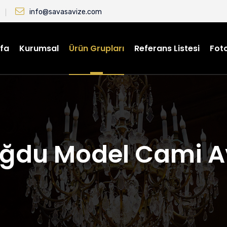
info@savasavize.com
fa
Kurumsal
Ürün Grupları
Referans Listesi
Foto
du Model Cami Av