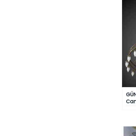
GÜN
Cami