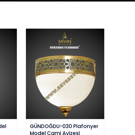
el
GÜNDOĞDU-030 Plafonyer
i
Model Cami Avizesi