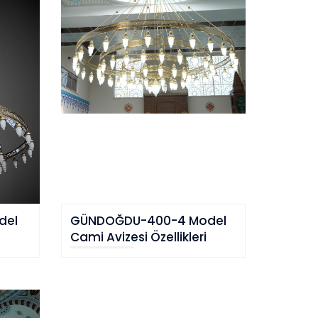
del
GÜNDOĞDU-400-4 Model
i
Cami Avizesi Özellikleri