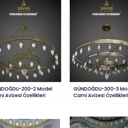
DOĞDU-200-2 Model
GÜNDOĞDU-300-3 Mo
 Avizesi Özellikleri
Cami Avizesi Özellikler