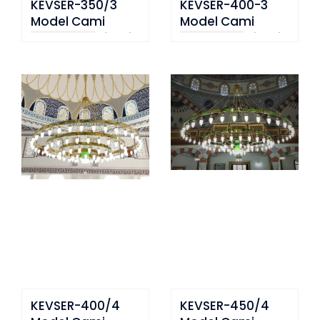
KEVSER-350/3
KEVSER-400-3
Model Cami
Model Cami
Avizesi Özellikleri
Avizesi Özellikleri
KEVSER-400/4
KEVSER-450/4