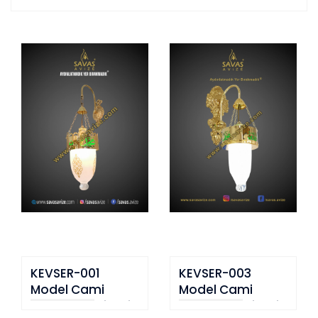
KEVSER-001
KEVSER-003
Model Cami
Model Cami
Avizesi Özellikleri
Avizesi Özellikleri