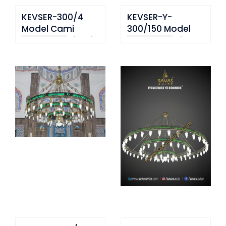
KEVSER-300/4
KEVSER-Y-
Model Cami
300/150 Model
Avizesi Özellikleri
Cami Avizesi
Özellikleri