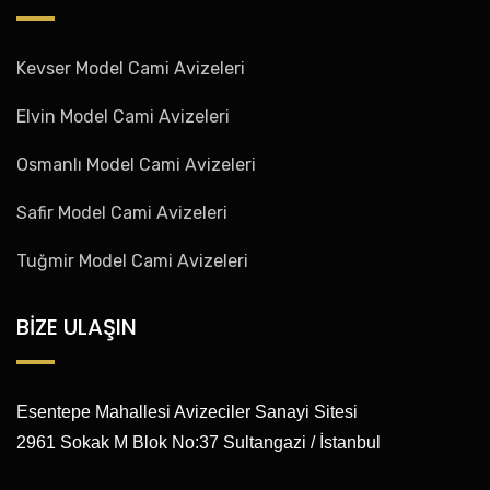
Kevser Model Cami Avizeleri
Elvin Model Cami Avizeleri
Osmanlı Model Cami Avizeleri
Safir Model Cami Avizeleri
Tuğmir Model Cami Avizeleri
BİZE ULAŞIN
Esentepe Mahallesi Avizeciler Sanayi Sitesi
2961 Sokak M Blok No:37 Sultangazi / İstanbul